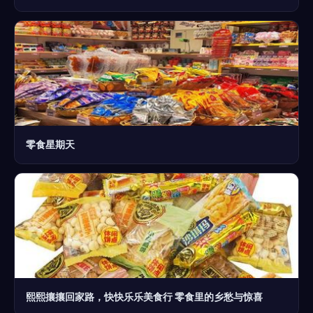
零食星期天
熙熙攘攘回家路，快快乐乐美食行 零食里的乡愁与惊喜