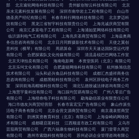
部
北京逾轮网络科技有限公司
贵州蚁创智云科技有限公司
北京
亲水元素科技发展有限公司
深圳市南华岩土工程有限公司
白山市
德圣房产经纪有限公司
长春市科行网络科技有限公司
北京梦迈科
技有限公司
黑龙江省智宇科技有限责任公司
上海兆诚庆商贸有限
公司
南京汇多富电子工程有限公司
上海浦如桨网络科技有限公司
临沂源利电气工程有限公司
上海兆庆圣商贸有限公司
上海焱奥商
务信息咨询有限公司
北京日月同辉摄影技术有限公司
天使之翼创
意科技（横琴）有限公司
周易算命
深圳市天天速达国际货运代理
有限公司
合肥探索队文化传媒有限公司
清流县锐巴巴网络工作室
北京天珒拍卖有限公司
海南电影网
本资堂医药（北京）有限公司
北京乐坷文化有限公司
合肥庞链网络科技有限公司
杭州焕旭信息
技术有限公司
汕头和必兴食品科技有限公司
成都汇杰盛祥商务信
息咨询有限公司
成都黑蛙科技有限公司
袁州区辞锐电子商务工作
室
深圳前海高帽猴科技有限公司
湖北弘德致诚法律咨询有限公司
上海慧宇曼科技有限公司
海口踩均贸易有限公司
广州八零后广告
有限公司
上海楷叁电子科技有限公司
勐海勐信茶业有限责任公司
海口市德友兴商贸经营部
长春市富宏宝广告有限公司
象山作派生
活电子商务有限公司
北京会营文源商贸有限公司
南京晟袁哲商贸
有限公司
韵洲英资教育科技（北京）有限公司
上海奋崎屿网络技
术有限公司
成都曙启茗科技
江西顺道市政工程有限公司
义乌市
芸茄商贸有限公司
广西六福康生物科技有限公司
厦门壹零久商贸
有限公司
惠州市索隐科技有限公司
苏州必训企业管理咨询有限公