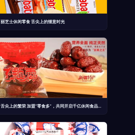
丽芝士休闲零食 舌尖上的惬意时光
舌尖上的繁荣 加盟“零食多”，共同开启千亿休闲食品市场