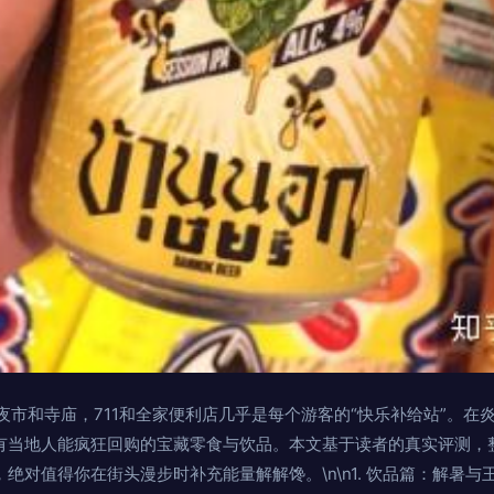
夜市和寺庙，711和全家便利店几乎是每个游客的“快乐补给站”。在
有当地人能疯狂回购的宝藏零食与饮品。本文基于读者的真实评测，整
对值得你在街头漫步时补充能量解解馋。\n\n1. 饮品篇：解暑与王道的完