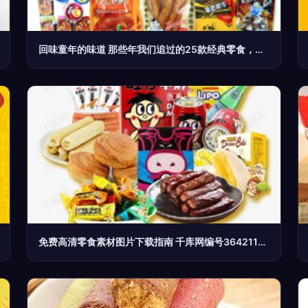
回味童年的味道 那些年我们追过的25款经典零食，价格、颜值、情怀全解析。
免费高清零食素材图片下载指南 千库网编号3642114赏析