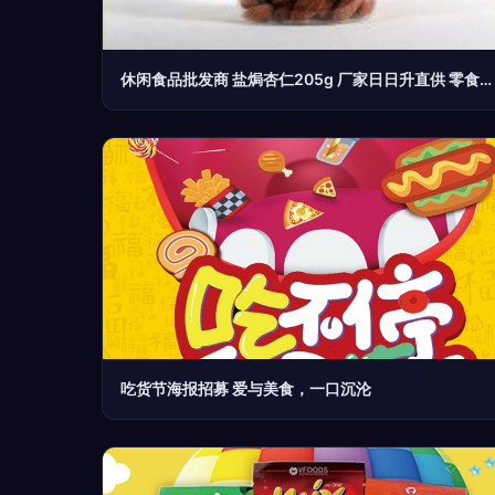
休闲食品批发商 盐焗杏仁205g 厂家日日升直供 零食 邕滋味系列
吃货节海报招募 爱与美食，一口沉沦