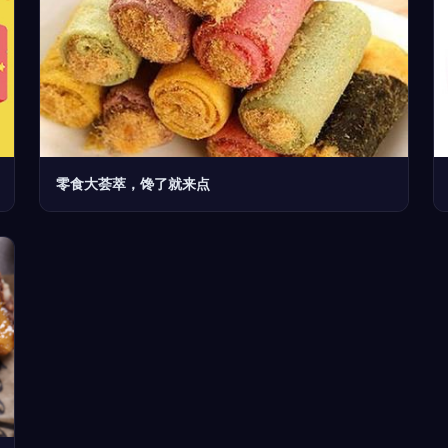
零食大荟萃，馋了就来点